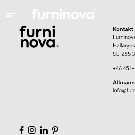
Kontakt
Furninov
Hallaryd
SE-285 3
+46 451 –
Allmänn
info@fur