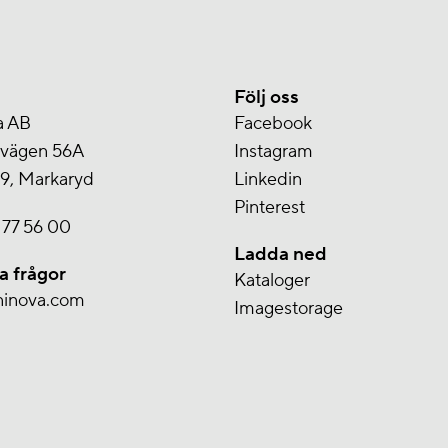
Följ oss
a AB
Facebook
svägen 56A
Instagram
9, Markaryd
Linkedin
Pinterest
 77 56 00
Ladda ned
a frågor
Kataloger
ninova.com
Imagestorage