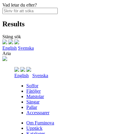
Vad letar du efter?
Results
Stäng sök
English
Svenska
Aria
English
Svenska
Soffor
Fåtöljer
Matstolar
Sängar
Pallar
Accessoarer
Om Furninova
Upptäck
Kataloger