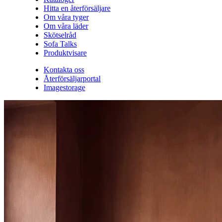
Hitta en återförsäljare
Om våra tyger
Om våra läder
Skötselråd
Sofa Talks
Produktvisare
Kontakta oss
Återförsäljarportal
Imagestorage